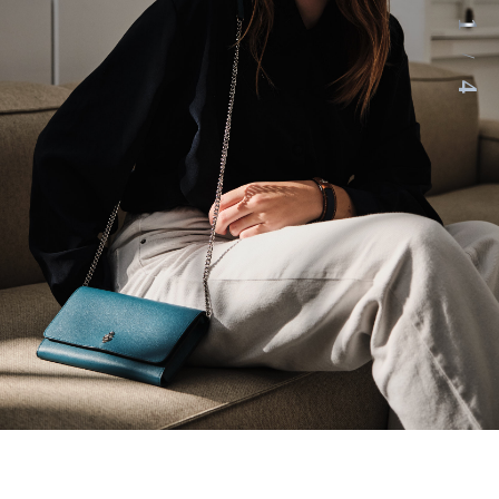
1
/
4