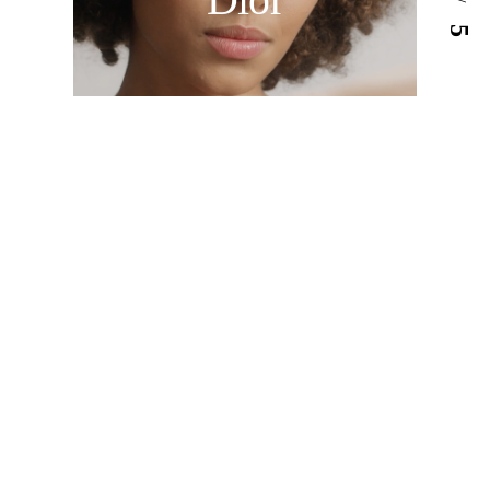
H
/
5
o
m
e